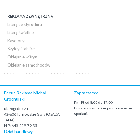
REKLAMA ZEWNĘTRZNA
Litery ze styroduru
Litery świetlne
Kasetony
Szyldy i tablice
Oklejanie witryn
Oklejanie samochodów
Focus Reklama Michał
Zapraszamy:
Grochulski
Pn - Pt od 8:00 do 17:00
Prosimy o wcześniejsze umawianie
ul. Pogodna 21
spotkań.
42-606 Tarnowskie Góry (OSADA
JANA)
NIP: 645-229-79-35
Dział handlowy